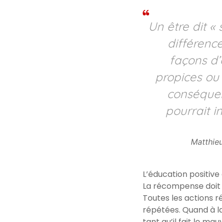
Un être dit «
différence
façons d’ê
propices ou 
conséquenc
pourrait i
Matthieu
L’éducation positiv
La récompense doit ê
Toutes les actions 
répétées. Quand à la
tant qu’il fait le m